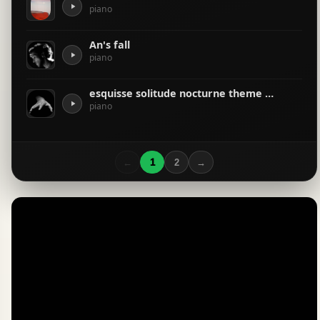
piano
An's fall
piano
esquisse solitude nocturne theme en sol min
piano
←
1
2
→
Chat Instantané
Hors ligne
En recherche de votre compositeur ?
Bonjour ! 👋
17:21