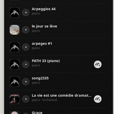
Arpeggios 44
piano
le jour se lève
piano
arpeges #1
piano
PATH 33 (piano)
piano
song2335
piano
La vie est une comédie dramatique
piano · orchestral
Grace