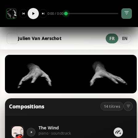
0:00 / 0:00
Julien Van Aerschot
FR
EN
Compositions
14 titres
The Wind
piano · soundtrack