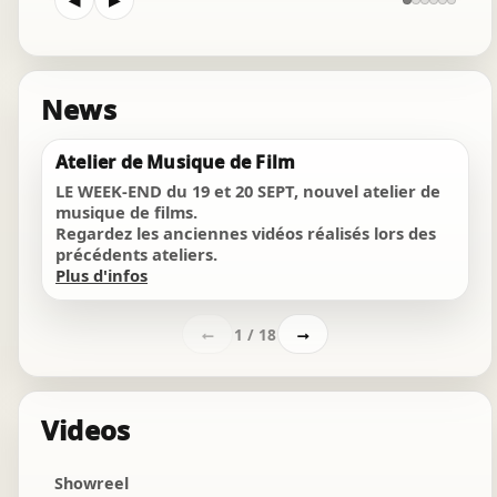
◀
▶
soundtrack
passion requiem
orchestral
News
peer gynt
Chat Instantané
Atelier de Musique de Film
orchestral
Hors ligne
LE WEEK-END du 19 et 20 SEPT, nouvel atelier de
En recherche de votre compositeur ?
musique de films.
radspirale
Regardez les anciennes vidéos réalisés lors des
ambiant
précédents ateliers.
Bonjour ! 👋
Plus d'infos
the duke returns
03:41
orchestral
1 / 18
←
→
"Passion of the sadness"
orchestral
Videos
"vers les murmures" seq8
soundtrack
Showreel