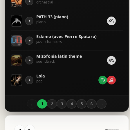
orchestral
love celli
PATH 33 (piano)
piano
Love in A min part2
piano
Eskimo (avec Pierre Spataro)
jazz · chambers
eskimo orchestral movie
orchestral
Mizofonia latin theme
soundtrack
La vie est une comédie dramatique
piano · orchestral
Lola
pop
trap loop
electronic
←
1
2
3
4
5
6
→
passion mysterious
misophone primi piatti pomme metro