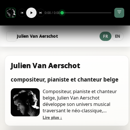
soundtrack
0:00 / 0:00
Sebastien
pop · new-wave
Julien Van Aerschot
FR
EN
les choeurs brisés (strings)
orchestral
"Love in A Min" string quartet
Julien Van Aerschot
chambers
An's fall
compositeur, pianiste et chanteur belge
piano
Compositeur, pianiste et chanteur
belge, Julien Van Aerschot
misophone la pomme secondi piatti
soundtrack
développe son univers musical
traversant le néo-classique,
l'électro-ambient et la pop, avec une
salome virgil VXL master
Lire plus ↓
rap
approche mêlant improvisation et
écriture cinématique, nourri