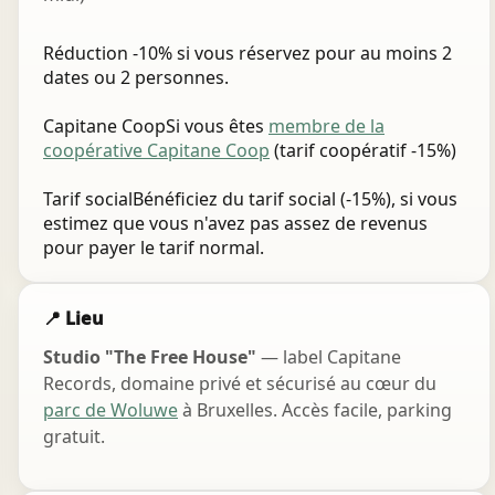
Réduction
-10% si vous réservez pour au moins 2
dates ou 2 personnes.
Capitane Coop
Si vous êtes
membre de la
coopérative Capitane Coop
(tarif coopératif -15%)
Chat Instantané
Tarif social
Bénéficiez du tarif social (-15%), si vous
Hors ligne
estimez que vous n'avez pas assez de revenus
En recherche de votre compositeur ?
pour payer le tarif normal.
Bonjour ! 👋
12:22
📍 Lieu
Studio "The Free House"
— label Capitane
Records, domaine privé et sécurisé au cœur du
parc de Woluwe
à Bruxelles. Accès facile, parking
gratuit.