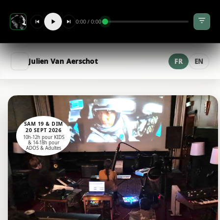
0:00 / 0:00
Julien Van Aerschot
FR
EN
SAM 19 & DIM
20 SEPT 2026
10h-12h pour KIDS
& 14-18h pour
ADOS & Adultes