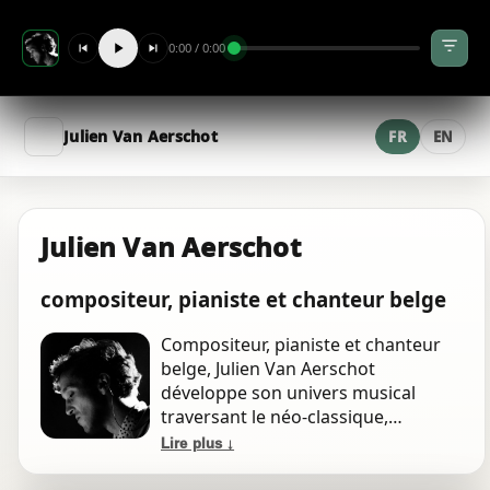
soundtrack
0:00 / 0:00
Sebastien
pop · new-wave
Julien Van Aerschot
FR
EN
les choeurs brisés (strings)
orchestral
"Love in A Min" string quartet
Julien Van Aerschot
chambers
An's fall
compositeur, pianiste et chanteur belge
piano
Compositeur, pianiste et chanteur
belge, Julien Van Aerschot
misophone la pomme secondi piatti
soundtrack
développe son univers musical
traversant le néo-classique,
l'électro-ambient et la pop, avec une
salome virgil VXL master
Lire plus ↓
rap
approche mêlant improvisation et
écriture cinématique, nourri