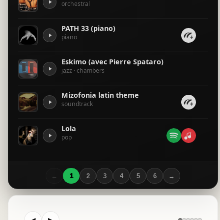
orchestral
love celli
PATH 33 (piano)
piano
Love in A min part2
piano
Eskimo (avec Pierre Spataro)
jazz · chambers
eskimo orchestral movie
orchestral
Mizofonia latin theme
soundtrack
La vie est une comédie dramatique
piano · orchestral
Lola
pop
trap loop
electronic
←
1
2
3
4
5
6
→
passion mysterious
misophone primi piatti pomme metro