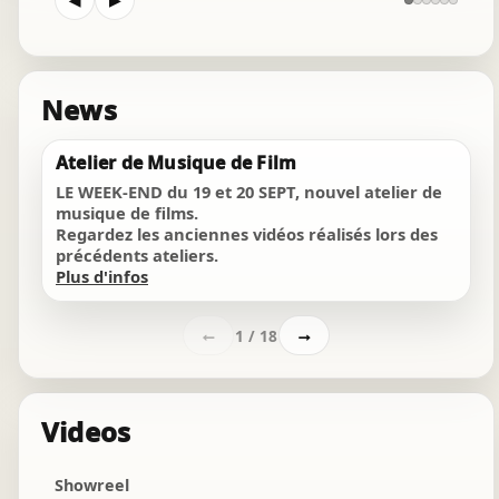
◀
▶
soundtrack
passion requiem
orchestral
News
peer gynt
Chat Instantané
Atelier de Musique de Film
orchestral
Hors ligne
LE WEEK-END du 19 et 20 SEPT, nouvel atelier de
En recherche de votre compositeur ?
musique de films.
radspirale
Regardez les anciennes vidéos réalisés lors des
ambiant
précédents ateliers.
Bonjour ! 👋
Plus d'infos
the duke returns
12:14
orchestral
1 / 18
←
→
"Passion of the sadness"
orchestral
Videos
"vers les murmures" seq8
soundtrack
Showreel